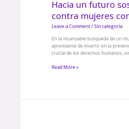
Hacia un futuro sos
futuro
sostenible:
contra mujeres co
invertir
en
Leave a Comment
/
Sin categoría
la
prevención
En la incansable búsqueda de un mu
de
apremiante de invertir en la prevenc
violencias
crucial de los derechos humanos, s
contra
mujeres
Read More »
con
discapacidad
Una