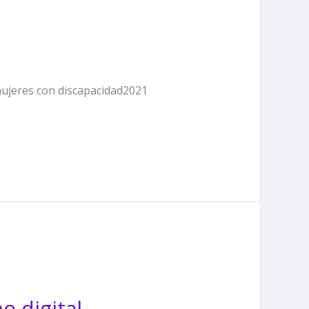
mujeres con discapacidad2021
 digital