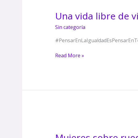
vida
Una vida libre de v
libre
de
Sin categoría
violencia:
conciencia
#PensarEnLaIgualdadEsPensarEnTodas
publica
Read More »
Mujeres
sobre
Mujeres sobre rued
ruedas: