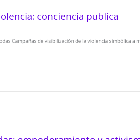
iolencia: conciencia publica
 Campañas de visibilización de la violencia simbólica a 
as: empoderamiento y activismo