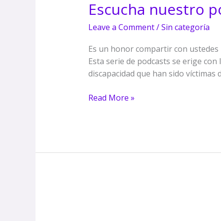
Escucha nuestro p
podcast:
Cuenta
Leave a Comment
/
Sin categoría
mi
verdad,
Es un honor compartir con ustedes n
mi
Esta serie de podcasts se erige con 
verdad
discapacidad que han sido víctimas d
cuenta
Read More »
Hacia
un