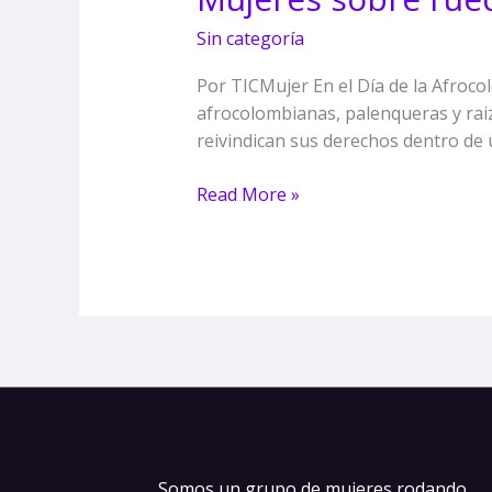
empoderamiento
Sin categoría
y
activismo
Por TICMujer En el Día de la Afroco
digital
afrocolombianas, palenqueras y raiz
reivindican sus derechos dentro de u
Read More »
Somos un grupo de mujeres rodando,